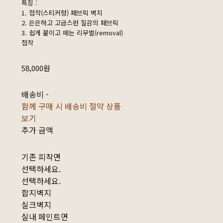
특징 :
1. 점착(스티커형) 패브릭 벽지
2. 은은하고 고급스런 질감의 패브릭
3. 쉽게 붙이고 떼는 리무벌(removal)
점착
58,000원
배송비
-
함께 구매 시 배송비 절약 상품
보기
추가 금액
기존 피착면
선택하세요.
선택하세요.
합지벽지
실크벽지
실내 페인트면