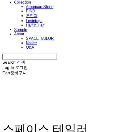
Collection
American Stripe
PIND
온면감
Lovintage
Half & Half
Sample
About
SPACE TAILOR
Notice
Q&A
Search
검색
Log In
로그인
Cart
장바구니
스페이스 테일러