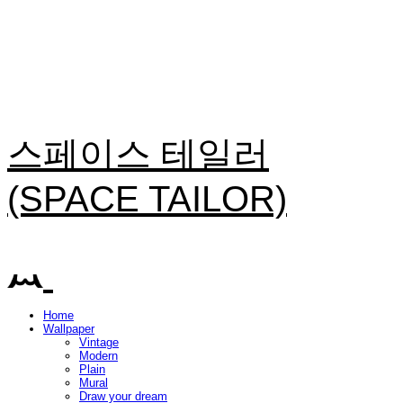
스페이스 테일러
(SPACE TAILOR)
Home
Wallpaper
Vintage
Modern
Plain
Mural
Draw your dream