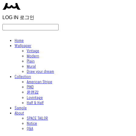
LOG IN
로그인
Home
Wallpaper
Vintage
Modern
Plain
Mural
Draw your dream
Collection
American Stripe
PIND
온면감
Lovintage
Half & Half
Sample
About
SPACE TAILOR
Notice
Q&A