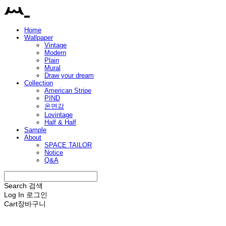
Home
Wallpaper
Vintage
Modern
Plain
Mural
Draw your dream
Collection
American Stripe
PIND
온면감
Lovintage
Half & Half
Sample
About
SPACE TAILOR
Notice
Q&A
Search
검색
Log In
로그인
Cart
장바구니