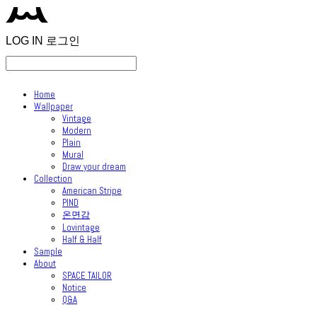
LOG IN
로그인
Home
Wallpaper
Vintage
Modern
Plain
Mural
Draw your dream
Collection
American Stripe
PIND
온면감
Lovintage
Half & Half
Sample
About
SPACE TAILOR
Notice
Q&A