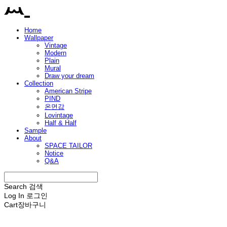
Home
Wallpaper
Vintage
Modern
Plain
Mural
Draw your dream
Collection
American Stripe
PIND
온면감
Lovintage
Half & Half
Sample
About
SPACE TAILOR
Notice
Q&A
Search
검색
Log In
로그인
Cart
장바구니