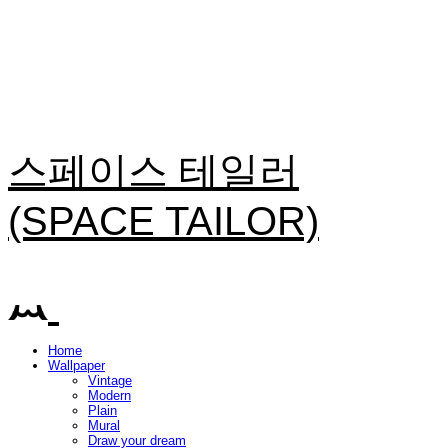
스페이스 테일러
(SPACE TAILOR)
Home
Wallpaper
Vintage
Modern
Plain
Mural
Draw your dream