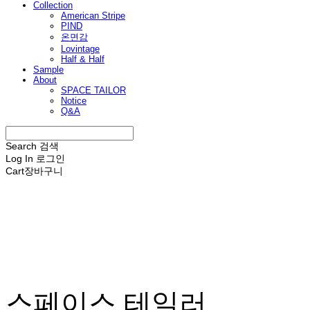
Collection
American Stripe
PIND
온면감
Lovintage
Half & Half
Sample
About
SPACE TAILOR
Notice
Q&A
Search
검색
Log In
로그인
Cart
장바구니
스페이스 테일러