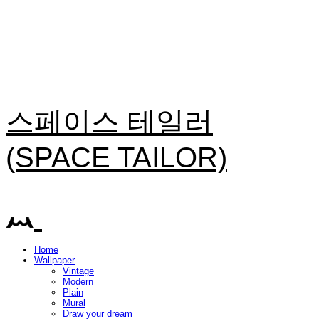
스페이스 테일러
(SPACE TAILOR)
Home
Wallpaper
Vintage
Modern
Plain
Mural
Draw your dream