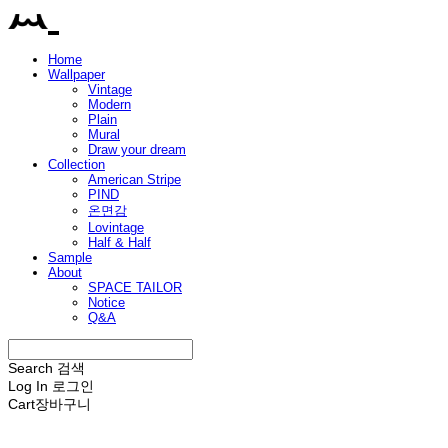
Home
Wallpaper
Vintage
Modern
Plain
Mural
Draw your dream
Collection
American Stripe
PIND
온면감
Lovintage
Half & Half
Sample
About
SPACE TAILOR
Notice
Q&A
Search
검색
Log In
로그인
Cart
장바구니