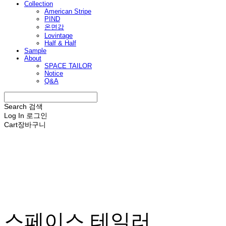
Collection
American Stripe
PIND
온면감
Lovintage
Half & Half
Sample
About
SPACE TAILOR
Notice
Q&A
Search
검색
Log In
로그인
Cart
장바구니
스페이스 테일러