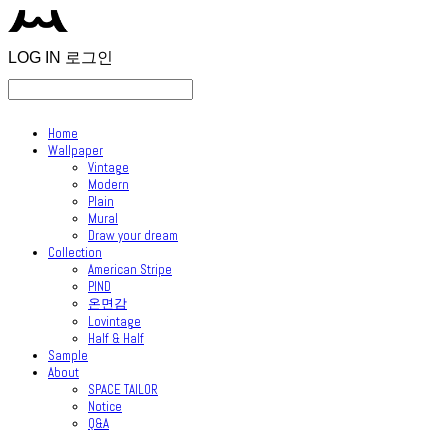
LOG IN
로그인
Home
Wallpaper
Vintage
Modern
Plain
Mural
Draw your dream
Collection
American Stripe
PIND
온면감
Lovintage
Half & Half
Sample
About
SPACE TAILOR
Notice
Q&A