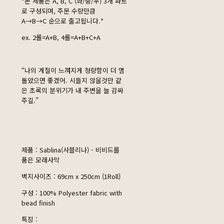
*본 제품은 A, B, C (좌/중/우) 3개 파트
로 구성되며, 주문 수량만큼
A→B→C 순으로 출고됩니다.*
ex. 2롤=A+B, 4롤=A+B+C+A
“나의 계절이 느껴지게 청량함이 더 맴
돌았으면 좋겠어. 시들지 않을것만 같
은 초록의 분위기가 내 주변을 늘 감싸
주길.”
제품 : Sablina(사블리나) - 비비드를
품은 모래사막
벽지사이즈 : 69cm x 250cm (1Roll)
구성 : 100% Polyester fabric with
bead finish
특징 :