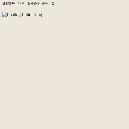
남중원-0709
| 호스팅제공자: (주)식스샵